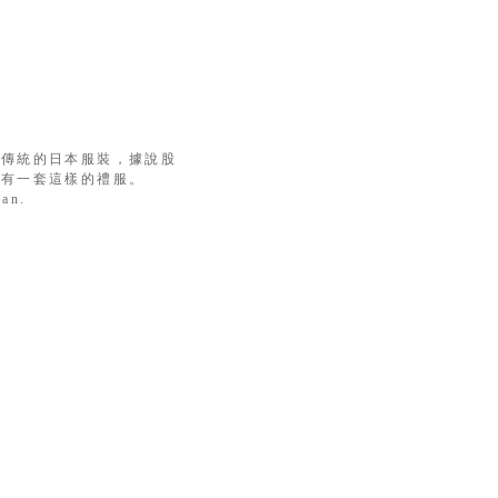
賣傳統的日本服裝，據說股
要有一套這樣的禮服。
pan.