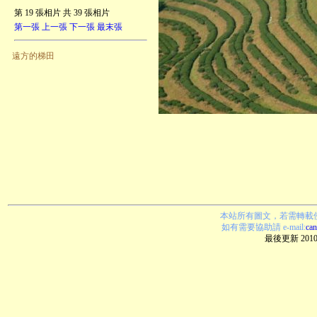
第 19 張相片 共 39 張相片
第一張
上一張
下一張
最末張
遠方的梯田
本站所有圖文，若需轉載
如有需要
協助
請 e-mail:
ca
最後更新 2010