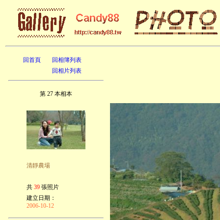
回首頁
回相簿列表
回相片列表
第 27 本相本
清靜農場
共
39
張照片
建立日期：
2006-10-12