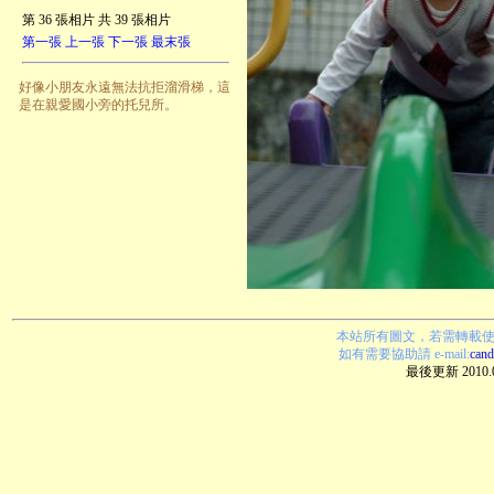
第 36 張相片 共 39 張相片
第一張
上一張
下一張
最末張
好像小朋友永遠無法抗拒溜滑梯，這
是在親愛國小旁的托兒所。
本站所有圖文，若需轉載
如有需要
協助
請 e-mail:
can
最後更新 2010.