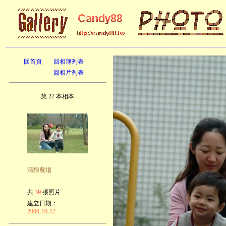
回首頁
回相簿列表
回相片列表
第 27 本相本
清靜農場
共
39
張照片
建立日期：
2006-10-12