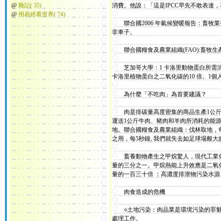
@
雜記( 35)
消費。他說：「這是IPCC早先不敢表達
@
用易經看世界( 74)
聯合國2006 年氣候變暖報告：畜牧
非車子。
聯合國糧食及農業組織(FAO):畜牧
芝加哥大學：1 卡洛里動物蛋白所需消
卡洛里植物蛋白之二氧化碳的10 倍。1個
為什麼「不吃肉」為首要建議？
肉是排碳量高度密集的商品生產1公斤的
運送1公斤牛肉、豬肉和羊肉所消耗的能源
地。聯合國糧食及農業組織：伐林取地，每
之用，每5秒鐘, 我們就失去如足球場般
畜養動物產生之甲烷驚人，現代工業化
量的三分之一。甲烷熱能上升效應是二氧
量的一百三十倍 ；高濃度排泄物污染水
肉食造成的危機
○土地污染：肉品業是環境污染的罪魁禍
處理工作。