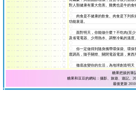
對人類健康有重大危害。雞糞也是牛的食
肉食是不健康的飲食。肉食是下列疾病
功能衰退。
面對明天，你能做什麼？不吃肉(至少
及省電電器、少用熱水、調整冷氣的溫度
你一定做得到隨身攜帶環保袋、環保筷
度調高，隨手關燈、關閉電器電源，東西
徹底改變你的生活，為地球創造明天
糖果把拔的筆
糖果和豆豆的網站：攝影、旅遊、遊記。2004
最後更新 2010.