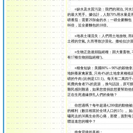
○缺水及水質污染：我們的湖泊, 河水
的最大兇手。據估計，人類70%用水量是
磅番茄：需要29加侖的水；一磅全麥麵包
86倍，近全麥麵包的18倍。
○地表土壤流失：人們用土地放牧, 而砍
土裡的空氣, 久而導致沙漠化。撒哈拉沙漠
○生物正急速頻臨絕種：因大量畜牧, 不斷
有17種生物頻臨絕種!)。
○糧食短缺：美國80%～90%的穀物拿來
地飼養家禽家畜, 只有4%的土地拿來種植蔬
磅的牛肉 (比例是121:1)。每天有二
耗費肉食者5%的資源 ，換句話說，原可
難民感到難過，如果您曾捐款想要幫助他
正在生死邊緣掙扎人們的食物？
你想過嗎？每年超過4,200億的動物被
的權利（數目相當於全球人口的1/5）。如
嘯死去的30萬生命而心痛，那麼，面對每
體送進您的嘴中？
肉食背後的真相：