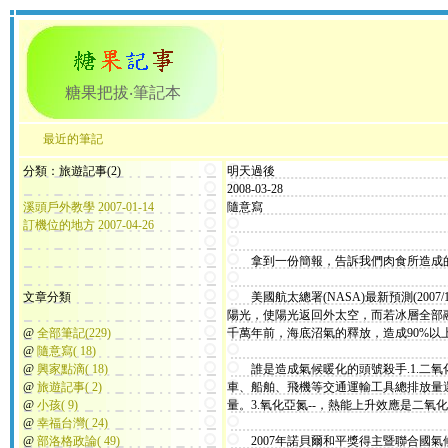
糖果把拔‧筆記本
最近的筆記
分類：旅遊記事(2)
明天過後
2008-03-28
溪頭戶外教學 2007-01-14
隨意寫
訂機位的地方 2007-04-26
拿到一份簡報，告訴我們肉食所造成
文章分類
美國航太總署(NASA)最新預測(2007
陽光，使陽光返回外太空，而若冰層全部
@
全部筆記(229)
千萬年前，海底沼氣的釋放，造成90%以
@
隨意寫( 18)
@
興家點滴( 18)
誰是造成氣候暖化的頭號殺手.1.二氧化
@
旅遊記事( 2)
車、船舶、飛機等交通運輸工具總排放量還多
@
小孩( 9)
量。3.氧化亞氮--，熱能上升效應是二氧化
@
幸福台灣( 24)
@
部洛格政論( 49)
2007年諾貝爾和平獎得主暨聯合國氣候