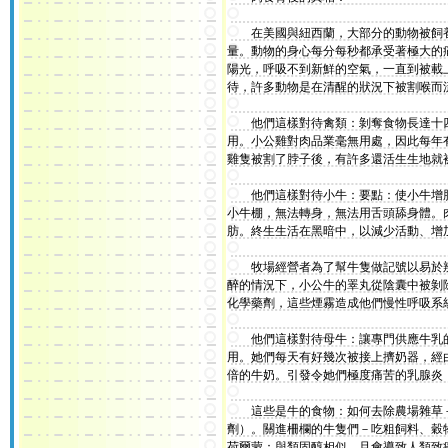
在美國與紐西蘭，大部分的動物被飼養
量。動物的身心每分每秒都承受著極大的
陽光，呼吸不到新鮮的空氣，一直到被載
待，許多動物是在清醒的狀況下被割喉而
他們這樣對待禽類：剝奪食物長達十四
用。小公雞對肉品業毫無用處，因此每年
雞隻被割了脖子後，有許多還活生生地就
他們這樣對待小牛：要點：使小牛增肥
小牛棚，無法轉身，無法用舌頭舔身體。肉
肪。終生生活在黑暗中，以減少活動、增
牧場經營者為了幫牛隻做記號以易於辨
醉的情況下，小公牛的睪丸從陰囊中被剝
化學藥劑，這些煙霧造成他們慢性呼吸系
他們這樣對待母牛：讓專門供應牛乳的
用。她們每天有好幾次被接上擠奶器，經
倍的牛奶。引發令她們極度痛苦的乳腺炎，
這些是牛的食物：如何去除農場雜草－
劑）。關進柵欄的牛隻們－吃粗飼料、穀
荷爾蒙：與類固醇相似，且會導致人類致