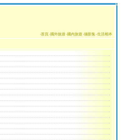
‧首頁
‧國外旅遊
‧國內旅遊
‧攝影集
‧生活相本