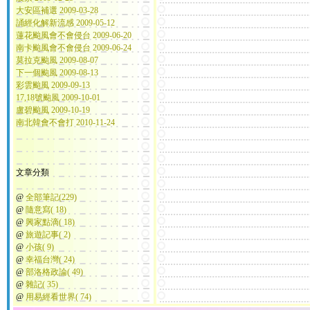
大安區補選 2009-03-28
誦經化解新流感 2009-05-12
蓮花颱風會不會侵台 2009-06-20
南卡颱風會不會侵台 2009-06-24
莫拉克颱風 2009-08-07
下一個颱風 2009-08-13
彩雲颱風 2009-09-13
17,18號颱風 2009-10-01
盧碧颱風 2009-10-19
南北韓會不會打 2010-11-24
文章分類
@
全部筆記(229)
@
隨意寫( 18)
@
興家點滴( 18)
@
旅遊記事( 2)
@
小孩( 9)
@
幸福台灣( 24)
@
部洛格政論( 49)
@
雜記( 35)
@
用易經看世界( 74)