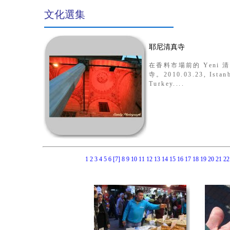
文化選集
耶尼清真寺
在香料市場前的 Yeni 
寺。2010.03.23, Istanb
Turkey....
1
2
3
4
5
6
[7]
8
9
10
11
12
13
14
15
16
17
18
19
20
21
2