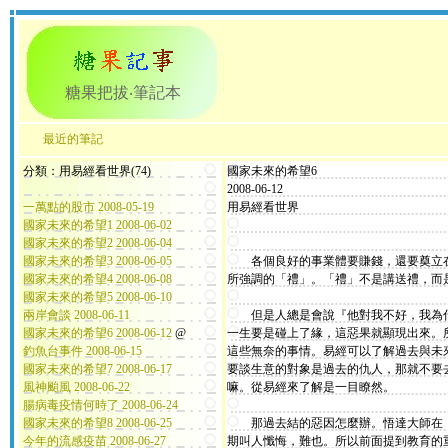
糖果把拔‧筆記本
最近的筆記
分類：用易經看世界(74)
國家未來的希望6
2008-06-12
一萬點的股市 2008-05-19
用易經看世界
國家未來的希望1 2008-06-02
國家未來的希望2 2008-06-04
國家未來的希望3 2008-06-05
各個良好的事業體要賺錢，還要奠立在
國家未來的希望4 2008-06-08
所強調的「禮」。「禮」不是講送禮，而
國家未來的希望5 2008-06-10
兩岸會談 2008-06-11
但是人總是會說『他對我不好，我為什
國家未來的希望6 2008-06-12
@
一生要是碰上了緣，這惡果就顯現出來。
釣魚台事件 2008-06-15
這些無奈的事情。易經可以了解過去與未
國家未來的希望7 2008-06-17
要談生意的對象是過去的仇人，那就不要
風神颱風 2008-06-22
嘛。從易經來了解是一目瞭然。
腸病毒疫情何時了 2008-06-24
國家未來的希望8 2008-06-25
那過去結的惡因怎麼辦。悟達大師在「
今年的流感疫苗 2008-06-27
期叫人懺悔，難也。所以前面提到教育的