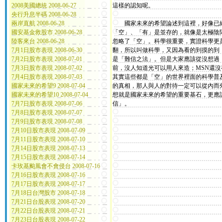
2008美國總統 2008-06-27
這樣的認知呢。
央行升息半碼 2008-06-28
兩岸直航 2008-06-28
國家未來的希望論述到這裡，好像已經
國安基金救股市 2008-06-28
「空」、「有」是並存的，就像是太極陰
陸客來台 2008-06-28
忽略了「空」。科學很重要，實證科學更
7月1日股市表現 2008-06-30
翻，所以叫做科學，又因為看的到摸的到
7月2日股市表現 2008-07-01
是「難信之法」。但是大家應該從沒想過
7月3日股市表現 2008-07-02
前，沒人知道光可以用人來造；MSN還
7月4日股市表現 2008-07-03
其實這些都是「空」的世界裡面的科學普
國家未來的希望9 2008-07-04
的真相，那人與人的對待一定可以從內而
國家未來的希望10 2008-07-04
想就是國家未來的希望的重要基石，更應
7月7日股市表現 2008-07-06
信」。
7月8日股市表現 2008-07-07
7月9日股市表現 2008-07-08
7月10日股市表現 2008-07-09
7月11日股市表現 2008-07-10
7月14日股市表現 2008-07-13
7月15日股市表現 2008-07-14
卡玫基颱風會不會侵台 2008-07-16
7月16日股市表現 2008-07-16
7月17日股市表現 2008-07-17
7月18日台灣股市 2008-07-18
7月21日台股表現 2008-07-20
7月22日台股表現 2008-07-21
7月23日台股表現 2008-07-22