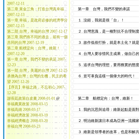
2007-12-11
第二章 黃金三角：打造台灣真幸福
第一章 台灣，我們不變的承諾
2007-12-13
第一章 幸福，是政府必修的經濟學分
１. 沒錯，我就是很「台」！
2007-12-15
第二部 台灣，幸福的台灣 2007-12-17
２. 台灣意識，是一種對抗不合理制度
第三章 我們有不同的過去，卻有一個
共同的台灣 2007-12-19
３. 故作低俗打扮，就是本土化？就是
第二章 航標定向：台灣，維新！
2007-12-20
４. 台灣人要珍惜民主成果，做自己
第一章 台灣，我們不變的承諾 2007-
12-23
５. 追求台灣的理想，要用務實的態度
第一部 台灣，美麗的台灣 2007-12-25
承擔為台灣：台灣的生機，民主的希
６. 豈可辜負這樣一個偉大的時代！
望 2007-12-26
【序言】幸福之路，不忘初心 2007-
12-28
謝長廷政策白皮書 2008-01-01
@
第二章 航標定向：台灣，維新！
幸福農業政策 2008-03-15
幸福高雄 2008-03-17
１. 我的沉思與追尋：維新起點是面
幸福經濟政策 2008-03-19
幸福經濟概念 2008-03-20
２. 明治維新讓日本成為亞洲一流國
幸福台灣 2008-03-23
３. 維新是領導者的改革，也是和解共