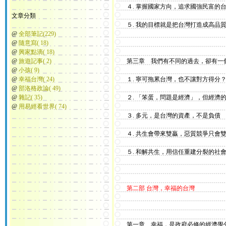
４. 掌握國家方向，追求國強民富的
文章分類
５. 我的目標就是把台灣打造成高品
@
全部筆記(229)
@
隨意寫( 18)
@
興家點滴( 18)
@
旅遊記事( 2)
第三章 我們有不同的過去，卻有一
@
小孩( 9)
@
幸福台灣( 24)
１. 寧可拖累台灣，也不讓對方得分
@
部洛格政論( 49)
@
雜記( 35)
２. 「笨蛋，問題是經濟」，但經濟的
@
用易經看世界( 74)
３. 多元，是台灣的資產，不是負債
４. 共生會帶來雙贏，惡質競爭只會
５. 和解共生，用信任重建分裂的社
第二部 台灣，幸福的台灣
第一章 幸福，是政府必修的經濟學