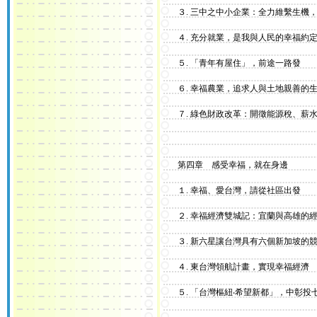
３. 三中之中小企業：全力維繫生機，
４. 充分就業，是我與人民的幸福約
５. 「青年有屋住」，前途一路發
６. 幸福農業，追求人與土地親善的
７. 綠色財政改革：開徵能源稅、薪水
第四章 感受幸福，就在身邊
１. 幸福、愛台灣，請從社區出發
２. 幸福經濟雙城記：宜蘭與高雄的
３. 新六星讓台灣具有六個新加坡的
４. 東台灣領航計畫，實現幸福經濟
５. 「台灣樞紐‧希望新都」，中彰投