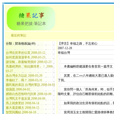
糖果把拔‧筆記本
最近的筆記
分類：部洛格政論(49)
【序言】幸福之路，不忘初心
2007-12-28
台灣在世界的位置 2008-03-12
幸福台灣
如何度過漫漫寒冬 2008-03-23
謝沒輸，政黨輪替很好 2008-03-23
馬蕭經濟的「柏拉圖境界」！ 2008-
本書編輯群建議要在卷首寫一篇序文，
03-27
為台灣全力以赴 2008-03-29
其實，在二○○八年總統大選已邁入最
準備好了…嗎？ 2008-03-31
了我。
國民黨的喜訊 台灣的警訊 2008-04-01
假議題 2008-04-02
當你問一個人「所為何來」時，似乎意
網路白色恐怖時代到來 2008-04-06
隨時丈量、評估自己離那個初始點的距離
台灣民主不進反退 2008-04-06
馬上就會更好 2008-04-14
如果我的政治生涯有個初始點的話，我
黨大還是國大 2008-04-15
智慧與團結 2008-04-18
當周清玉女士推開我仁愛路律師事務所