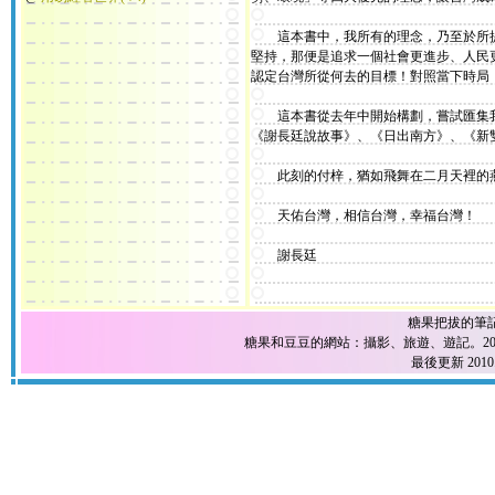
這本書中，我所有的理念，乃至於所提
堅持，那便是追求一個社會更進步、人民
認定台灣所從何去的目標！對照當下時局
這本書從去年中開始構劃，嘗試匯集我
《謝長廷說故事》、《日出南方》、《新
此刻的付梓，猶如飛舞在二月天裡的燕
天佑台灣，相信台灣，幸福台灣！
謝長廷
糖果把拔的筆
糖果和豆豆的網站：攝影、旅遊、遊記。2004
最後更新 2010.