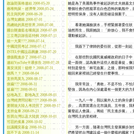
政論部落格連結 2008-05-20
她是為了美麗島事件被起訴的丈夫姚嘉文
兩堆狗屎 ~ 經濟學 2008-05-24
整個社會仍然籠罩在白色恐怖的氣氛中，
民主與民粹 2008-06-28
想明哲保身，沒有人願意碰這個案子。
台灣女總統 2008-07-01
馬總統的異想世界 2008-07-08
看著她滿臉淚水，手裡緊握著委任狀，
國台辦邀藍名嘴座談 2008-07-09
油然而生，我跟她說：「妳放心，我不會
三立專訪謝長廷特輯 2008-07-11
運動被起訴。」
統一大業!!?? 2008-07-14
中國證照考試 2008-07-17
我簽下了律師的委任狀，從那一刻起，
INTEL中國設晶圓廠 2008-07-20
價值觀進步了 2008-07-23
在那些對抗國民黨威權政府的日子中，
連結YouTube卡通挨告 2008-07-28
是一面倒，認為黨外這些人都是暴徒，像
萬安演習！熄燈？ 2008-07-31
特別是發生「林宅血案」之後，那時候我
倒馬？？ 2008-08-04
能回來家裡就已經發生什麼事情。」
支持馬英九 2008-08-17
倒扁!!?? 2008-08-31
我常常說，「勇敢」不是不怕，不怕只
挺扁??!! 2008-09-01
堅強，因為在內心深處還有一個更大的力
佔地為王、劃地為王 2008-09-01
台灣經濟問邱毅!!??? 2008-09-06
一九八一年，我以黨外人士的身分參選
要開放大陸人考證照了 2008-09-17
步」，高票當選台北市議員。五年後，我
支持金車 2008-09-23
黨發起人會議」，籌組「民主進步黨」，
拒買台灣以及大陸貨 2008-10-01
台灣民主的里程碑。
可惡的雀巢 2008-10-02
抗議國安基金 2008-10-21
另一方面，隨著台灣民主發展腳步加快
寫不下去 2008-11-14
們希望把台灣建設成一個什麼樣的國家？