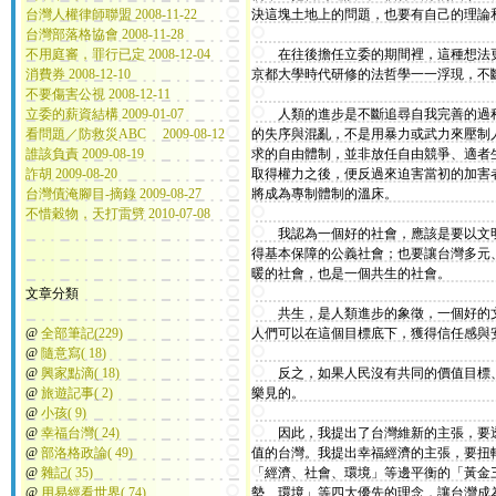
台灣人權律師聯盟 2008-11-22
決這塊土地上的問題，也要有自己的理論
台灣部落格協會 2008-11-28
不用庭審，罪行已定 2008-12-04
在往後擔任立委的期間裡，這種想法更
消費券 2008-12-10
京都大學時代研修的法哲學一一浮現，不
不要傷害公視 2008-12-11
立委的薪資結構 2009-01-07
人類的進步是不斷追尋自我完善的過程
看問題／防救災ABC 2009-08-12
的失序與混亂，不是用暴力或武力來壓制
誰該負責 2009-08-19
求的自由體制，並非放任自由競爭、適者
詐胡 2009-08-20
取得權力之後，便反過來迫害當初的加害
台灣債淹腳目-摘錄 2009-08-27
將成為專制體制的溫床。
不惜穀物，天打雷劈 2010-07-08
我認為一個好的社會，應該是要以文明
得基本保障的公義社會；也要讓台灣多元
暖的社會，也是一個共生的社會。
文章分類
共生，是人類進步的象徵，一個好的文
@
全部筆記(229)
人們可以在這個目標底下，獲得信任感與
@
隨意寫( 18)
@
興家點滴( 18)
反之，如果人民沒有共同的價值目標、
@
旅遊記事( 2)
樂見的。
@
小孩( 9)
@
幸福台灣( 24)
因此，我提出了台灣維新的主張，要透
@
部洛格政論( 49)
值的台灣。我提出幸福經濟的主張，要扭
@
雜記( 35)
「經濟、社會、環境」等邊平衡的「黃金
@
用易經看世界( 74)
勢、環境」等四大優先的理念，讓台灣成